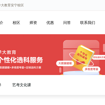
学大教育安宁校区
介
校区
师资
优惠
问答
联系我们
导
艺考文化课