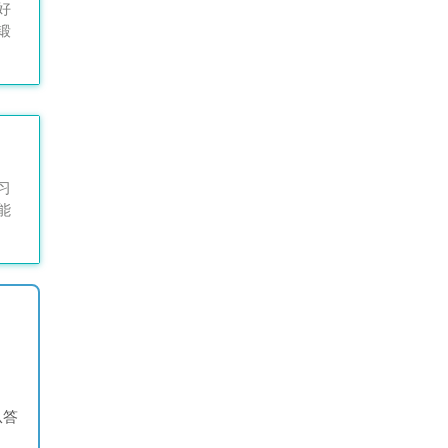
好
锻
习
能
从答