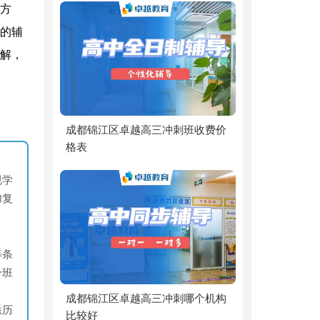
方
的辅
解，
成都锦江区卓越高三冲刺班收费价
格表
规学
加复
等条
分班
成都锦江区卓越高三冲刺哪个机构
悉历
比较好