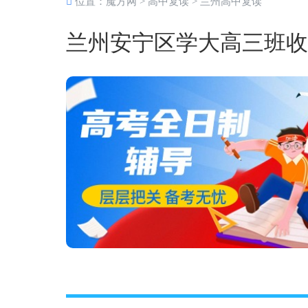
位置：
魔方网
>
高中复读
>
兰州高中复读
兰州安宁区学大高三班收