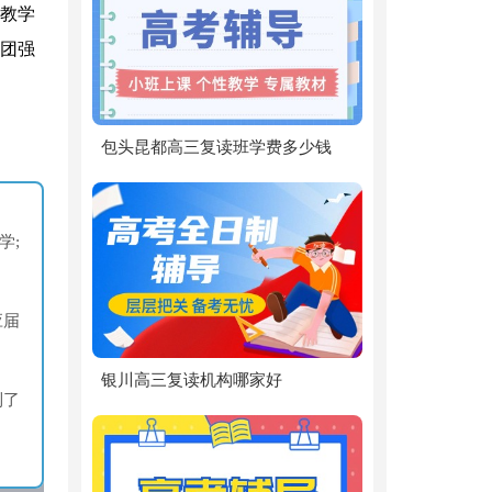
教学
团强
包头昆都高三复读班学费多少钱
学;
应届
银川高三复读机构哪家好
到了