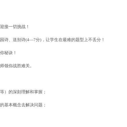
迎接一切挑战！
诗、送别诗(4—7分)，让学生在最难的题型上不丢分！
你秘诀！
师领你战胜难关。
等）的深刻理解和掌握；
的基本概念去解决问题；