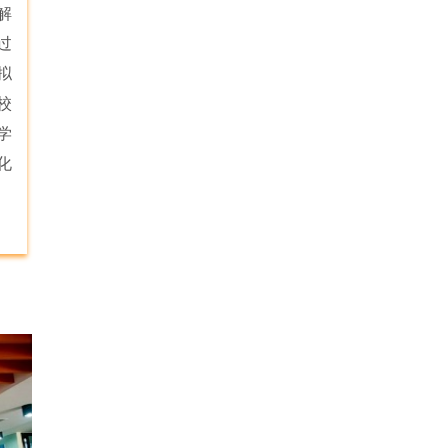
解
过
拟
校
学
化