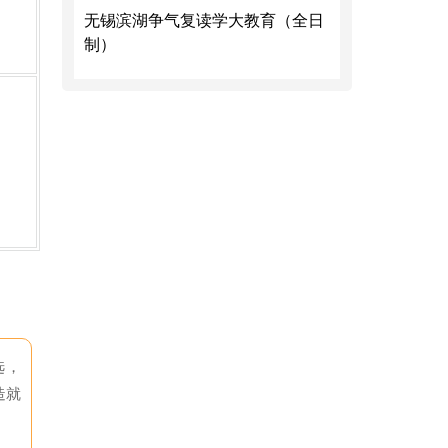
无锡滨湖争气复读学大教育（全日
制）
选，
造就