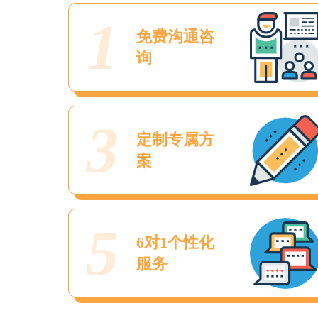
1
免费沟通咨
询
3
定制专属方
案
5
6对1个性化
服务