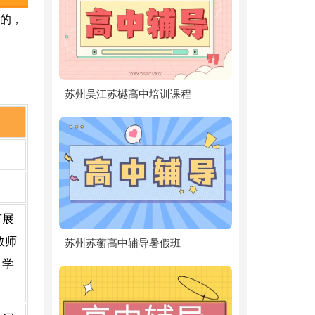
的，
苏州吴江苏樾高中培训课程
节展
教师
苏州苏蘅高中辅导暑假班
，学