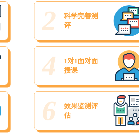
2
科学完善测
评
4
1对1面对面
授课
6
效果监测评
估