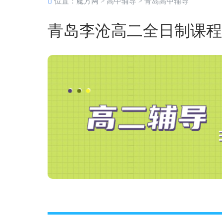
位置：
魔方网
>
高中辅导
>
青岛高中辅导
青岛李沧高二全日制课程