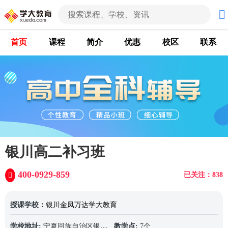
首页
课程
简介
优惠
校区
联系
银川高二补习班
400-0929-859
已关注：838
授课学校：
银川金凤万达学大教育
学校地址:
宁夏回族自治区银川市金凤区尹家渠北街与育安巷北行200米路西
教学点:
7个