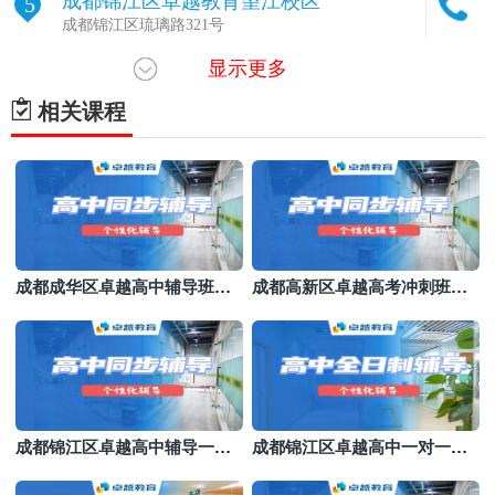
成都锦江区卓越教育望江校区
5
成都锦江区琉璃路321号
显示更多
成都锦江区卓越教育橡树林校区
6
成都锦江区锦华万达对面橡果里美食广场
相关课程
成都高新区卓越教育紫荆校区
7
成都高新区紫竹北街85号大世界商业广场
成都成华区卓越教育乐学教育校区
8
成都成华区建和路81号
成都成华区卓越高中辅导班机
成都高新区卓越高考冲刺班封
构哪家好
闭式全日制
成都锦江区卓越高中辅导一对
成都锦江区卓越高中一对一收
一辅导
费价格表